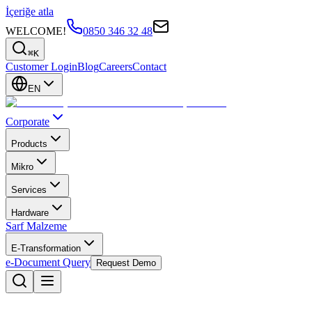
İçeriğe atla
WELCOME!
0850 346 32 48
⌘K
Customer Login
Blog
Careers
Contact
EN
Corporate
Products
Mikro
Services
Hardware
Sarf Malzeme
E-Transformation
e-Document Query
Request Demo