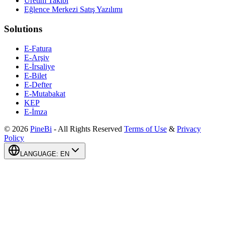
Üretim Takibi
Eğlence Merkezi Satış Yazılımı
Solutions
E-Fatura
E-Arşiv
E-İrsaliye
E-Bilet
E-Defter
E-Mutabakat
KEP
E-İmza
©
2026
PineBi
-
All Rights Reserved
Terms of Use
&
Privacy
Policy
LANGUAGE
:
EN