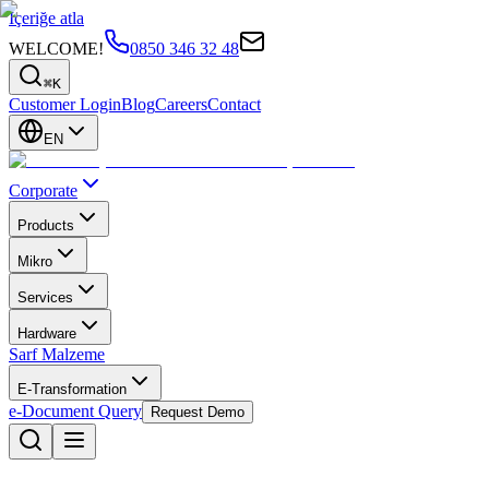
İçeriğe atla
WELCOME!
0850 346 32 48
⌘K
Customer Login
Blog
Careers
Contact
EN
Corporate
Products
Mikro
Services
Hardware
Sarf Malzeme
E-Transformation
e-Document Query
Request Demo