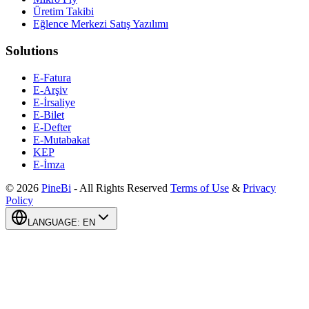
Üretim Takibi
Eğlence Merkezi Satış Yazılımı
Solutions
E-Fatura
E-Arşiv
E-İrsaliye
E-Bilet
E-Defter
E-Mutabakat
KEP
E-İmza
©
2026
PineBi
-
All Rights Reserved
Terms of Use
&
Privacy
Policy
LANGUAGE
:
EN