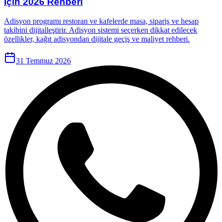
İçin 2026 Rehberi
Adisyon programı restoran ve kafelerde masa, sipariş ve hesap
takibini dijitalleştirir. Adisyon sistemi seçerken dikkat edilecek
özellikler, kağıt adisyondan dijitale geçiş ve maliyet rehberi.
31 Temmuz 2026