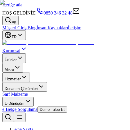
İçeriğe atla
HOŞ GELDİNİZ!
0850 346 32 48
⌘K
Müşteri Girişi
Blog
İnsan Kaynakları
İletişim
TR
Kurumsal
Ürünler
Mikro
Hizmetler
Donanım Çözümleri
Sarf Malzeme
E-Dönüşüm
e-Belge Sorgulama
Demo Talep Et
Ana Sayfa