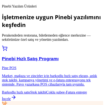
Pinebi Yazılım Ürünleri
İşletmenize uygun Pinebi yazılımını
keşfedin
Perakendeden restorana, biletlemeden eğlence merkezine —
sektörünüze özel satış ve yönetim yazılımları.
Pinebi Hızlı Satış Programı
Pine POS
Market, mağaza ve zincirler için barkodlu hızlı satış ekranı, anlık
stok takibi, kampanya yönetimi ve e-fatura entegrasyonu tek
sistemde. Pavo yazarkasa POS cihazlarıyla tam uyumlu.
Barkodlu hızlı satış
Stok takibi
Çoklu şube
e-Fatura entegre
İncele