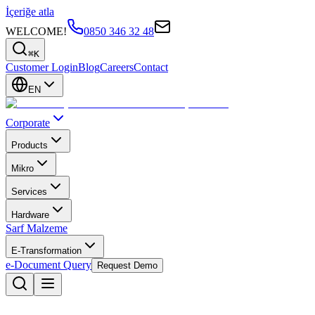
İçeriğe atla
WELCOME!
0850 346 32 48
⌘K
Customer Login
Blog
Careers
Contact
EN
Corporate
Products
Mikro
Services
Hardware
Sarf Malzeme
E-Transformation
e-Document Query
Request Demo