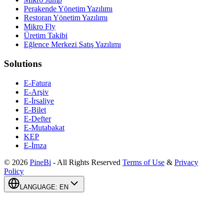
Perakende Yönetim Yazılımı
Restoran Yönetim Yazılımı
Mikro Fly
Üretim Takibi
Eğlence Merkezi Satış Yazılımı
Solutions
E-Fatura
E-Arşiv
E-İrsaliye
E-Bilet
E-Defter
E-Mutabakat
KEP
E-İmza
©
2026
PineBi
-
All Rights Reserved
Terms of Use
&
Privacy
Policy
LANGUAGE
:
EN