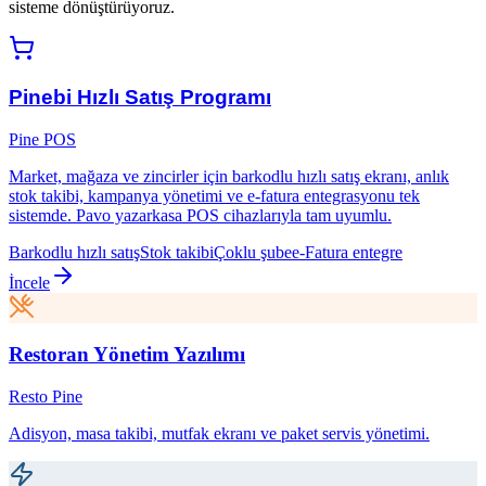
sisteme dönüştürüyoruz.
Pinebi Hızlı Satış Programı
Pine POS
Market, mağaza ve zincirler için barkodlu hızlı satış ekranı, anlık
stok takibi, kampanya yönetimi ve e-fatura entegrasyonu tek
sistemde. Pavo yazarkasa POS cihazlarıyla tam uyumlu.
Barkodlu hızlı satış
Stok takibi
Çoklu şube
e-Fatura entegre
İncele
Restoran Yönetim Yazılımı
Resto Pine
Adisyon, masa takibi, mutfak ekranı ve paket servis yönetimi.