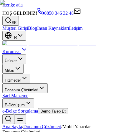
İçeriğe atla
HOŞ GELDİNİZ!
0850 346 32 48
⌘K
Müşteri Girişi
Blog
İnsan Kaynakları
İletişim
TR
Kurumsal
Ürünler
Mikro
Hizmetler
Donanım Çözümleri
Sarf Malzeme
E-Dönüşüm
e-Belge Sorgulama
Demo Talep Et
Ana Sayfa
/
Donanım Çözümleri
/
Mobil Yazıcılar
Donanım Çözümleri