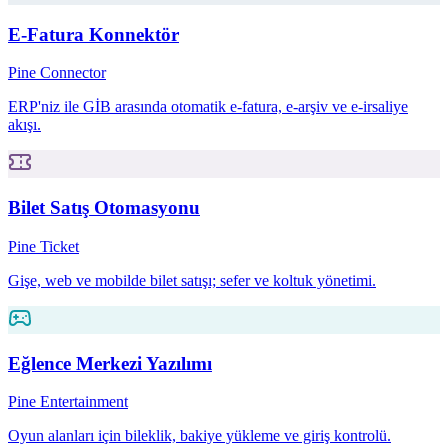
E-Fatura Konnektör
Pine Connector
ERP'niz ile GİB arasında otomatik e-fatura, e-arşiv ve e-irsaliye
akışı.
Bilet Satış Otomasyonu
Pine Ticket
Gişe, web ve mobilde bilet satışı; sefer ve koltuk yönetimi.
Eğlence Merkezi Yazılımı
Pine Entertainment
Oyun alanları için bileklik, bakiye yükleme ve giriş kontrolü.