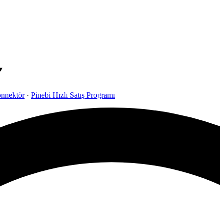
▾
onnektör
·
Pinebi Hızlı Satış Programı