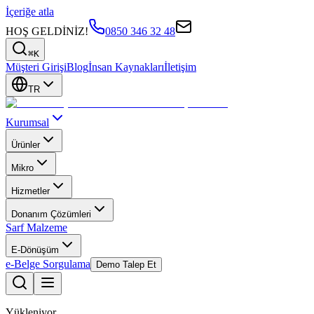
İçeriğe atla
HOŞ GELDİNİZ!
0850 346 32 48
⌘K
Müşteri Girişi
Blog
İnsan Kaynakları
İletişim
TR
Kurumsal
Ürünler
Mikro
Hizmetler
Donanım Çözümleri
Sarf Malzeme
E-Dönüşüm
e-Belge Sorgulama
Demo Talep Et
Yükleniyor...