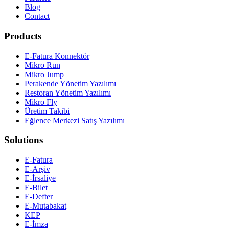
Blog
Contact
Products
E-Fatura Konnektör
Mikro Run
Mikro Jump
Perakende Yönetim Yazılımı
Restoran Yönetim Yazılımı
Mikro Fly
Üretim Takibi
Eğlence Merkezi Satış Yazılımı
Solutions
E-Fatura
E-Arşiv
E-İrsaliye
E-Bilet
E-Defter
E-Mutabakat
KEP
E-İmza