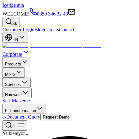
İçeriğe atla
WELCOME!
0850 346 32 48
⌘K
Customer Login
Blog
Careers
Contact
EN
Corporate
Products
Mikro
Services
Hardware
Sarf Malzeme
E-Transformation
e-Document Query
Request Demo
Yükleniyor...