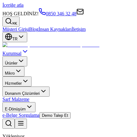
İçeriğe atla
HOŞ GELDİNİZ!
0850 346 32 48
⌘K
Müşteri Girişi
Blog
İnsan Kaynakları
İletişim
TR
Kurumsal
Ürünler
Mikro
Hizmetler
Donanım Çözümleri
Sarf Malzeme
E-Dönüşüm
e-Belge Sorgulama
Demo Talep Et
Yükleniyor...