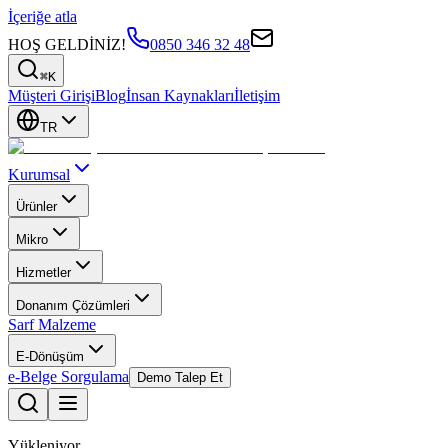
İçeriğe atla
HOŞ GELDİNİZ!
0850 346 32 48
⌘K
Müşteri Girişi
Blog
İnsan Kaynakları
İletişim
TR
Kurumsal
Ürünler
Mikro
Hizmetler
Donanım Çözümleri
Sarf Malzeme
E-Dönüşüm
e-Belge Sorgulama
Demo Talep Et
Yükleniyor...