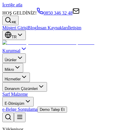
İçeriğe atla
HOŞ GELDİNİZ!
0850 346 32 48
⌘K
Müşteri Girişi
Blog
İnsan Kaynakları
İletişim
TR
Kurumsal
Ürünler
Mikro
Hizmetler
Donanım Çözümleri
Sarf Malzeme
E-Dönüşüm
e-Belge Sorgulama
Demo Talep Et
Yükleniyor...