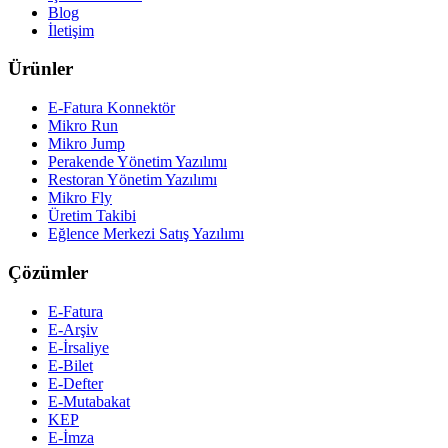
Blog
İletişim
Ürünler
E-Fatura Konnektör
Mikro Run
Mikro Jump
Perakende Yönetim Yazılımı
Restoran Yönetim Yazılımı
Mikro Fly
Üretim Takibi
Eğlence Merkezi Satış Yazılımı
Çözümler
E-Fatura
E-Arşiv
E-İrsaliye
E-Bilet
E-Defter
E-Mutabakat
KEP
E-İmza