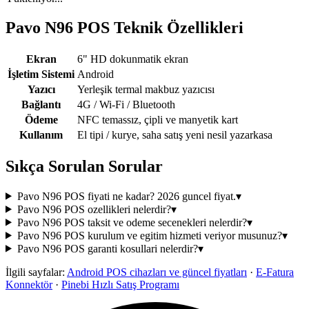
Pavo N96 POS
Teknik Özellikleri
Ekran
6" HD dokunmatik ekran
İşletim Sistemi
Android
Yazıcı
Yerleşik termal makbuz yazıcısı
Bağlantı
4G / Wi-Fi / Bluetooth
Ödeme
NFC temassız, çipli ve manyetik kart
Kullanım
El tipi / kurye, saha satış yeni nesil yazarkasa
Sıkça Sorulan Sorular
Pavo N96 POS fiyati ne kadar? 2026 guncel fiyat.
▾
Pavo N96 POS ozellikleri nelerdir?
▾
Pavo N96 POS taksit ve odeme secenekleri nelerdir?
▾
Pavo N96 POS kurulum ve egitim hizmeti veriyor musunuz?
▾
Pavo N96 POS garanti kosullari nelerdir?
▾
İlgili sayfalar:
Android POS cihazları ve güncel fiyatları
·
E-Fatura
Konnektör
·
Pinebi Hızlı Satış Programı