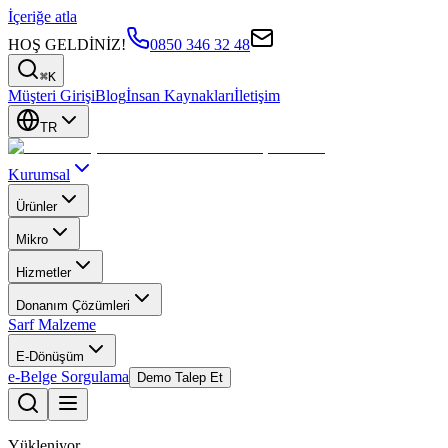
İçeriğe atla
HOŞ GELDİNİZ!
0850 346 32 48
⌘K
Müşteri Girişi
Blog
İnsan Kaynakları
İletişim
TR
Kurumsal
Ürünler
Mikro
Hizmetler
Donanım Çözümleri
Sarf Malzeme
E-Dönüşüm
e-Belge Sorgulama
Demo Talep Et
Yükleniyor...