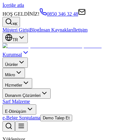
İçeriğe atla
HOŞ GELDİNİZ!
0850 346 32 48
⌘K
Müşteri Girişi
Blog
İnsan Kaynakları
İletişim
TR
Kurumsal
Ürünler
Mikro
Hizmetler
Donanım Çözümleri
Sarf Malzeme
E-Dönüşüm
e-Belge Sorgulama
Demo Talep Et
Yükleniyor...