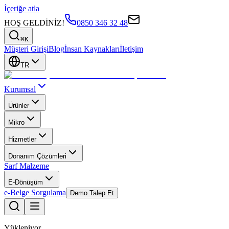
İçeriğe atla
HOŞ GELDİNİZ!
0850 346 32 48
⌘K
Müşteri Girişi
Blog
İnsan Kaynakları
İletişim
TR
Kurumsal
Ürünler
Mikro
Hizmetler
Donanım Çözümleri
Sarf Malzeme
E-Dönüşüm
e-Belge Sorgulama
Demo Talep Et
Yükleniyor...