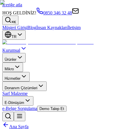
İçeriğe atla
HOŞ GELDİNİZ!
0850 346 32 48
⌘K
Müşteri Girişi
Blog
İnsan Kaynakları
İletişim
TR
Kurumsal
Ürünler
Mikro
Hizmetler
Donanım Çözümleri
Sarf Malzeme
E-Dönüşüm
e-Belge Sorgulama
Demo Talep Et
Ana Sayfa