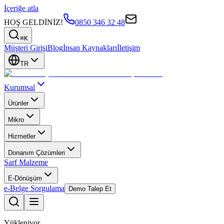
İçeriğe atla
HOŞ GELDİNİZ!
0850 346 32 48
⌘K
Müşteri Girişi
Blog
İnsan Kaynakları
İletişim
TR
Kurumsal
Ürünler
Mikro
Hizmetler
Donanım Çözümleri
Sarf Malzeme
E-Dönüşüm
e-Belge Sorgulama
Demo Talep Et
Yükleniyor...