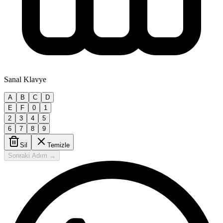
Sanal Klavye
A
B
C
D
E
F
0
1
2
3
4
5
6
7
8
9
Sil
Temizle
Sonraki Adım →