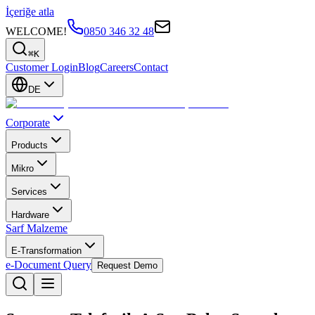
İçeriğe atla
WELCOME!
0850 346 32 48
⌘K
Customer Login
Blog
Careers
Contact
DE
Corporate
Products
Mikro
Services
Hardware
Sarf Malzeme
E-Transformation
e-Document Query
Request Demo