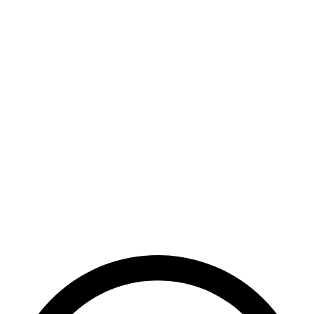
06
Nachdem ich auf E-Rechnung umgestiegen bin, wie lange ist die mir
gewährte Option, wieder Papierrechnungen ausstellen zu können?
07
Ich möchte die E-Rechnungsanwendung mit der speziellen
Integrationsmethode verwenden. Was ist das Konnektor-Modell?
08
Welche Rechnungsübermittlungsszenarien gibt es in der E-
Rechnungsanwendung?
Get a Quote Now
Contact us for custom pricing and quotes.
Request Quote