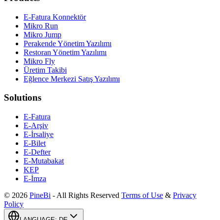
E-Fatura Konnektör
Mikro Run
Mikro Jump
Perakende Yönetim Yazılımı
Restoran Yönetim Yazılımı
Mikro Fly
Üretim Takibi
Eğlence Merkezi Satış Yazılımı
Solutions
E-Fatura
E-Arşiv
E-İrsaliye
E-Bilet
E-Defter
E-Mutabakat
KEP
E-İmza
©
2026
PineBi
-
All Rights Reserved
Terms of Use
&
Privacy
Policy
LANGUAGE
:
DE