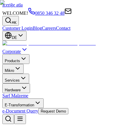
İçeriğe atla
WELCOME!
0850 346 32 48
⌘K
Customer Login
Blog
Careers
Contact
DE
Corporate
Products
Mikro
Services
Hardware
Sarf Malzeme
E-Transformation
e-Document Query
Request Demo