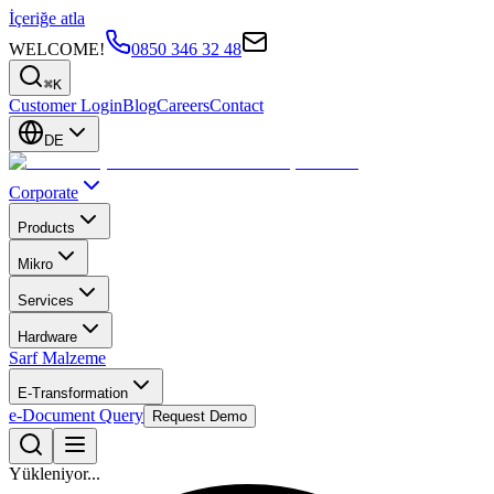
İçeriğe atla
WELCOME!
0850 346 32 48
⌘K
Customer Login
Blog
Careers
Contact
DE
Corporate
Products
Mikro
Services
Hardware
Sarf Malzeme
E-Transformation
e-Document Query
Request Demo
Yükleniyor...