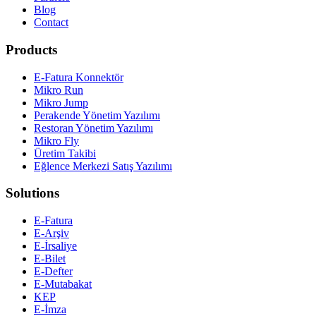
Blog
Contact
Products
E-Fatura Konnektör
Mikro Run
Mikro Jump
Perakende Yönetim Yazılımı
Restoran Yönetim Yazılımı
Mikro Fly
Üretim Takibi
Eğlence Merkezi Satış Yazılımı
Solutions
E-Fatura
E-Arşiv
E-İrsaliye
E-Bilet
E-Defter
E-Mutabakat
KEP
E-İmza