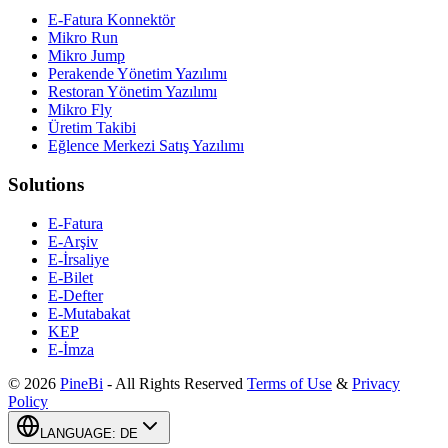
E-Fatura Konnektör
Mikro Run
Mikro Jump
Perakende Yönetim Yazılımı
Restoran Yönetim Yazılımı
Mikro Fly
Üretim Takibi
Eğlence Merkezi Satış Yazılımı
Solutions
E-Fatura
E-Arşiv
E-İrsaliye
E-Bilet
E-Defter
E-Mutabakat
KEP
E-İmza
©
2026
PineBi
-
All Rights Reserved
Terms of Use
&
Privacy
Policy
LANGUAGE
:
DE