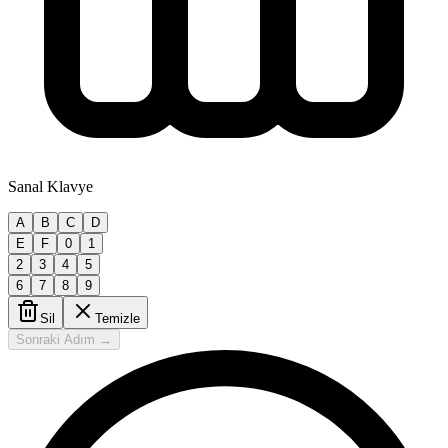
Sanal Klavye
A
B
C
D
E
F
0
1
2
3
4
5
6
7
8
9
Sil
Temizle
Sonraki Adım →