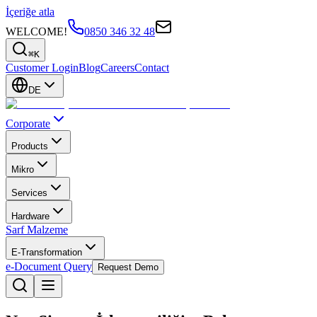
İçeriğe atla
WELCOME!
0850 346 32 48
⌘K
Customer Login
Blog
Careers
Contact
DE
Corporate
Products
Mikro
Services
Hardware
Sarf Malzeme
E-Transformation
e-Document Query
Request Demo