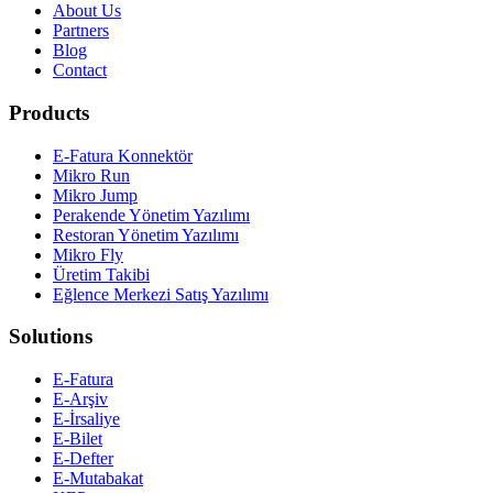
About Us
Partners
Blog
Contact
Products
E-Fatura Konnektör
Mikro Run
Mikro Jump
Perakende Yönetim Yazılımı
Restoran Yönetim Yazılımı
Mikro Fly
Üretim Takibi
Eğlence Merkezi Satış Yazılımı
Solutions
E-Fatura
E-Arşiv
E-İrsaliye
E-Bilet
E-Defter
E-Mutabakat