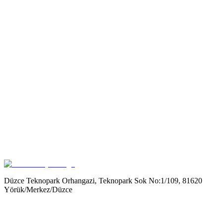
Get it on
Google Play
Düzce Teknopark Orhangazi, Teknopark Sok No:1/109, 81620
Yörük/Merkez/Düzce