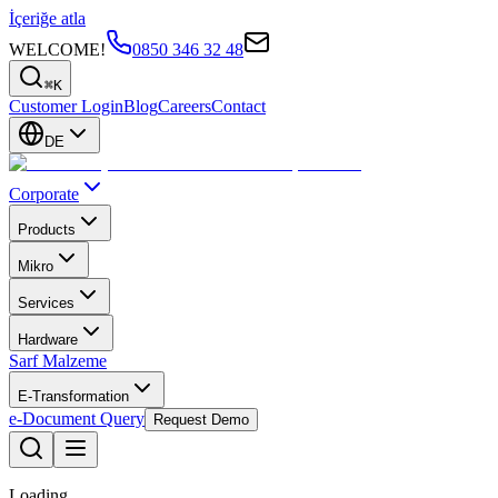
İçeriğe atla
WELCOME!
0850 346 32 48
⌘K
Customer Login
Blog
Careers
Contact
DE
Corporate
Products
Mikro
Services
Hardware
Sarf Malzeme
E-Transformation
e-Document Query
Request Demo
Loading...