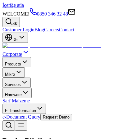
İçeriğe atla
WELCOME!
0850 346 32 48
⌘K
Customer Login
Blog
Careers
Contact
DE
Corporate
Products
Mikro
Services
Hardware
Sarf Malzeme
E-Transformation
e-Document Query
Request Demo